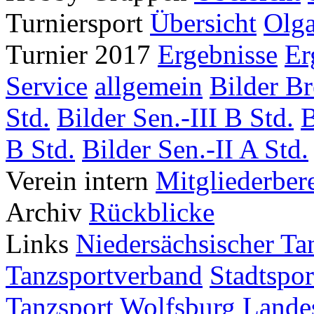
Turniersport
Übersicht
Olga
Turnier 2017
Ergebnisse
Er
Service
allgemein
Bilder Br
Std.
Bilder Sen.-III B Std.
B
B Std.
Bilder Sen.-II A Std.
Verein intern
Mitgliederber
Archiv
Rückblicke
Links
Niedersächsischer Ta
Tanzsportverband
Stadtspo
Tanzsport Wolfsburg
Lande